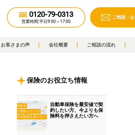
0120-79-0313
ご相談・
お
営業時間:
平日9:00～17:00
お客さまの声
会社概要
ご相談の流れ
保険のお役立ち情報
自動車保険を最安値で契
約したい方、今よりも保
険料を押さえたい方へ