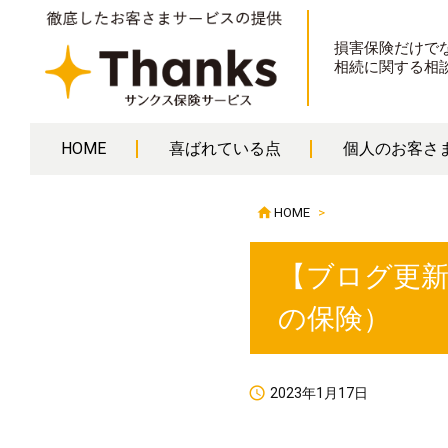
損害保険だけで
相続に関する相
HOME
喜ばれている点
個人のお客さ

HOME
>
【ブログ更
の保険）

2023年1月17日