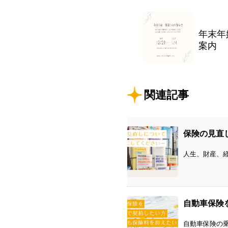
年末年
案内
関連記事
保険の見直
人生、財産、経
自動車保険
自動車保険の乗