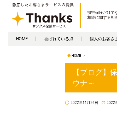
損害保険だけで
相続に関する相
HOME
喜ばれている点
個人のお客さ

HOME
>
【ブログ】
ウナ～


2022年11月26日
2022