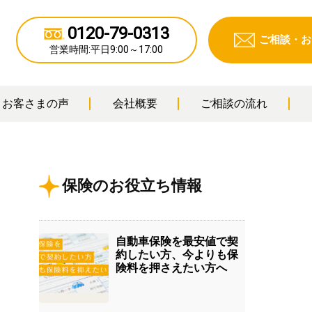
0120-79-0313
ご相談・
お
営業時間:
平日9:00～17:00
お客さまの声
会社概要
ご相談の流れ
保険のお役立ち情報
自動車保険を最安値で契
約したい方、今よりも保
険料を押さえたい方へ