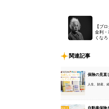
【ブロ
金利・
くなろ
関連記事
保険の見直
人生、財産、経
自動車保険