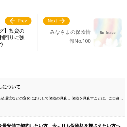


Prev
Next
グ】投資の
みなさまの保険情
利回りに強
報No.100
う
しについて
済環境などの変化にあわせて保険の見直し 保険を見直すことは、ご自身 ...
を最安値で契約したい方、今よりも保険料を押さえたい方へ