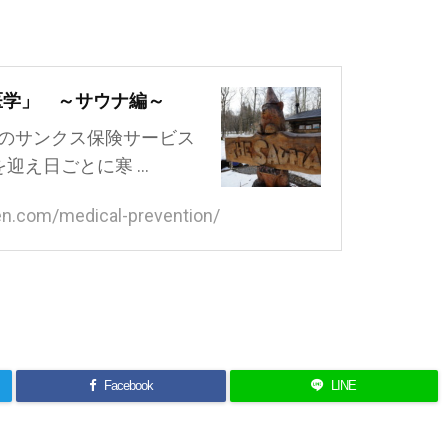
医学」 ～サウナ編～
原のサンクス保険サービス
迎え日ごとに寒 ...
en.com/medical-prevention/
よろしければシェアお願いします
Facebook
LINE